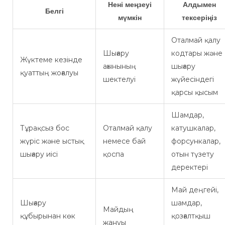
Нені меңзеуі
Алдымен
Белгі
мүмкін
тексеріңіз
Оталмай қалу
Шығару
кодтары және
Жүктеме кезінде
ағынының
шығару
қуаттың жоғалуы
шектелуі
жүйесіндегі
қарсы қысым
Шамдар,
Тұрақсыз бос
Оталмай қалу
катушкалар,
жүріс және ыстық
немесе бай
форсункалар,
шығару иісі
қоспа
отын түзету
деректері
Май деңгейі,
Шығару
шамдар,
Майдың
құбырынан көк
қозғалтқыш
жануы