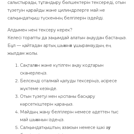
салыстырады, тұтандыру бөлшектерін тексереді, отын
түзетуін қарайды және цилиндрлерге май не
салқындатқыш түскенінің белгілерін іздейді.
Алдымен нені тексеру керек?
Келесі торапты да зақымдай алатын ақаудан бастаңыз.
Бұл — қайтадан артық шығынға ұшырамаудың ең
жылдам жолы.
Сақталған және күтілген ақау кодтарын
сканерлеңіз.
Белсенді оталмай қалуды тексеріңіз, әсіресе
жүктеме кезінде.
Отын түзетуі мен қоспаны басқару
көрсеткіштерін қараңыз.
Майдың жану белгілерін немесе әдеттен тыс
май шығынын іздеңіз.
Салқындатқыштың азаюын немесе ішкі ағу