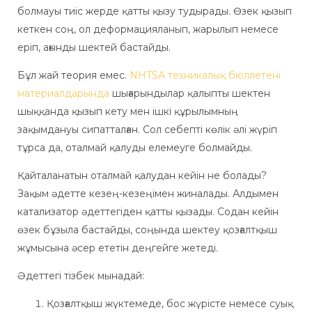
болмауы тиіс жерде қатты қызу тудырады. Өзек қызып
кеткен соң, ол деформацияланып, жарылып немесе
еріп, ағынды шектей бастайды.
Бұл жай теория емес.
NHTSA техникалық бюллетені
материалдарында
шығарындылар қалыпты шектен
шыққанда қызып кету мен ішкі құрылымның
зақымдануы сипатталған. Сол себепті көлік әлі жүріп
тұрса да, оталмай қалуды елемеуге болмайды.
Қайталанатын оталмай қалудан кейін не болады?
Зақым әдетте кезең-кезеңімен жиналады. Алдымен
катализатор әдеттегіден қатты қызады. Содан кейін
өзек бұзыла бастайды, соңында шектеу қозғалтқыш
жұмысына әсер ететін деңгейге жетеді.
Әдеттегі тізбек мынадай:
Қозғалтқыш жүктемеде, бос жүрісте немесе суық