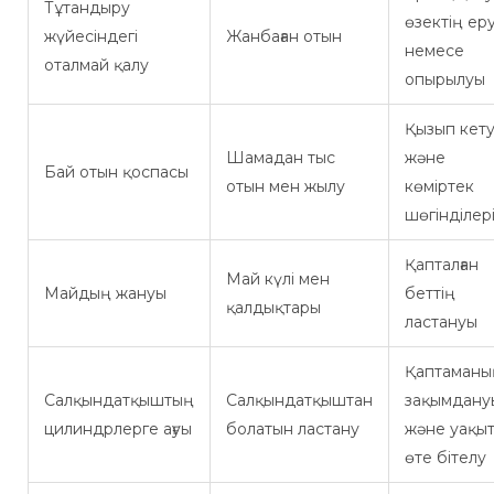
Тұтандыру
өзектің еру
жүйесіндегі
Жанбаған отын
немесе
оталмай қалу
опырылуы
Қызып кет
Шамадан тыс
және
Бай отын қоспасы
отын мен жылу
көміртек
шөгінділер
Қапталған
Май күлі мен
Майдың жануы
беттің
қалдықтары
ластануы
Қаптаманы
Салқындатқыштың
Салқындатқыштан
зақымдану
цилиндрлерге ағуы
болатын ластану
және уақы
өте бітелу