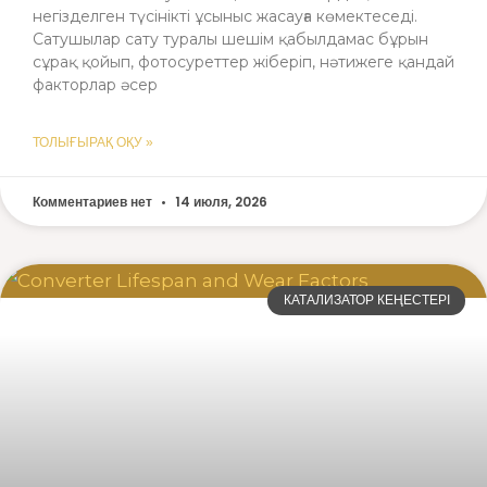
негізделген түсінікті ұсыныс жасауға көмектеседі.
Сатушылар сату туралы шешім қабылдамас бұрын
сұрақ қойып, фотосуреттер жіберіп, нәтижеге қандай
факторлар әсер
ТОЛЫҒЫРАҚ ОҚУ »
Комментариев нет
14 июля, 2026
КАТАЛИЗАТОР КЕҢЕСТЕРІ