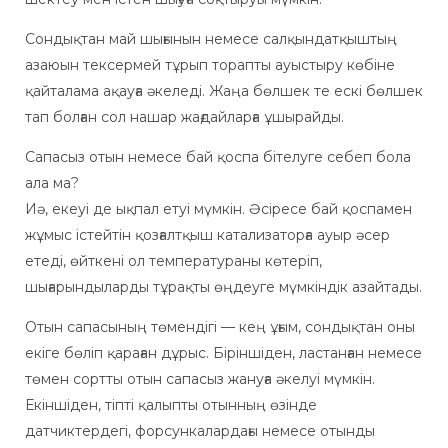
Сондықтан май шығынын немесе салқындатқыштың
азаюын тексермей тұрып торапты ауыстыру көбіне
қайталама ақауға әкеледі. Жаңа бөлшек те ескі бөлшек
тап болған сол нашар жағдайларға ұшырайды.
Сапасыз отын немесе бай қоспа бітелуге себеп бола
ала ма?
Иә, екеуі де ықпал етуі мүмкін. Әсіресе бай қоспамен
жұмыс істейтін қозғалтқыш катализаторға ауыр әсер
етеді, өйткені ол температураны көтеріп,
шығарындыларды тұрақты өңдеуге мүмкіндік азайтады.
Отын сапасының төмендігі — кең ұғым, сондықтан оны
екіге бөліп қараған дұрыс. Біріншіден, ластанған немесе
төмен сортты отын сапасыз жануға әкелуі мүмкін.
Екіншіден, тіпті қалыпты отынның өзінде
датчиктердегі, форсункалардағы немесе отынды