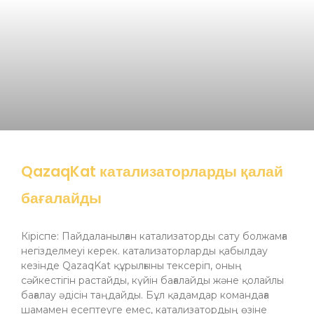
QazaqKat катализаторларды қалай
бағалайды
Кіріспе: Пайдаланылған катализаторды сату болжамға
негізделмеуі керек. катализаторларды қабылдау
кезінде QazaqKat құрылғыны тексеріп, оның
сәйкестігін растайды, күйін бағалайды және қолайлы
бағалау әдісін таңдайды. Бұл қадамдар командаға
шамамен есептеуге емес, катализатордың өзіне