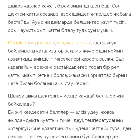
шығарындылар қажет, бірақ оның да шегі бар. Сол
шектен қатты ассаңыз, өзек ішіндегі өткелдер жабыла
бастайды. Ауыр жағдайларда бөлшектер үзіліп түсіп,
орын ауыстырып, қатты бітелу тудыруы мүмкін.
Regulations.gov қолдау құжаттарында
да жылуға
байланысты катализатор зақымы және одан кейінгі
қозғалтқыш өнімділігі мәселелері қарастырылған. Бұл
қарапайым ережені растайды: егер торап бір рет
қатты қызып кеткен болса, жаңасын орнатпас бұрын
неге бұлай болғанын анықтау керек.
Шығару ағыны шектелген кезде қандай белгілер жиі
байқалады?
Ең жиі кездесетін белгілер — әлсіз үдеу, жоғары
жылдамдықта қуаттың төмендеуі, температураның
көтерілуі және қозғалтқыштың «демі жетпей» тұрғандай
сезілуі. Шектеу күшейген сайын бұл белгілер де