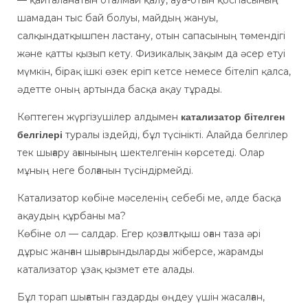
— қайталанатын оталмай қалу, ауа-отын қоспасының
шамадан тыс бай болуы, майдың жануы,
салқындатқышпен ластану, отын сапасының төмендігі
және қатты қызып кету. Физикалық зақым да әсер етуі
мүмкін, бірақ ішкі өзек еріп кетсе немесе бітеліп қалса,
әдетте оның артында басқа ақау тұрады.
Көптеген жүргізушілер алдымен
катализатор бітелген
туралы іздейді, бұл түсінікті. Алайда белгілер
белгілері
тек шығару ағынының шектелгенін көрсетеді. Олар
мұның неге болғанын түсіндірмейді.
Катализатор көбіне мәселенің себебі ме, әлде басқа
ақаудың құрбаны ма?
Көбіне ол — салдар. Егер қозғалтқыш оған таза әрі
дұрыс жанған шығарындыларды жіберсе, жарамды
катализатор ұзақ қызмет ете алады.
Бұл торап шығатын газдарды өңдеу үшін жасалған,