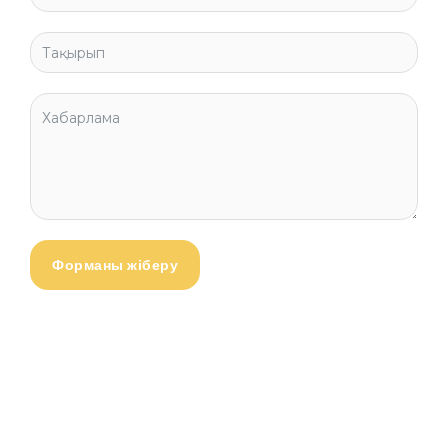
Форманы жіберу