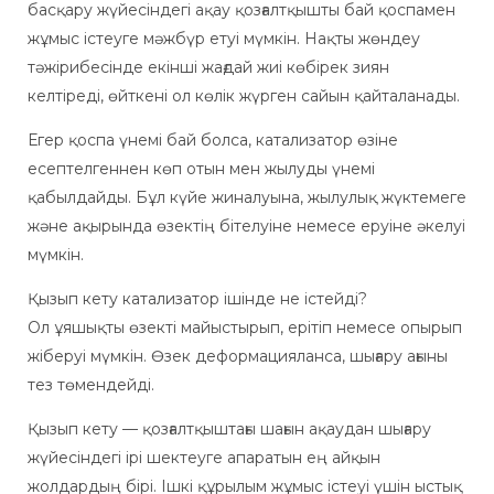
басқару жүйесіндегі ақау қозғалтқышты бай қоспамен
жұмыс істеуге мәжбүр етуі мүмкін. Нақты жөндеу
тәжірибесінде екінші жағдай жиі көбірек зиян
келтіреді, өйткені ол көлік жүрген сайын қайталанады.
Егер қоспа үнемі бай болса, катализатор өзіне
есептелгеннен көп отын мен жылуды үнемі
қабылдайды. Бұл күйе жиналуына, жылулық жүктемеге
және ақырында өзектің бітелуіне немесе еруіне әкелуі
мүмкін.
Қызып кету катализатор ішінде не істейді?
Ол ұяшықты өзекті майыстырып, ерітіп немесе опырып
жіберуі мүмкін. Өзек деформацияланса, шығару ағыны
тез төмендейді.
Қызып кету — қозғалтқыштағы шағын ақаудан шығару
жүйесіндегі ірі шектеуге апаратын ең айқын
жолдардың бірі. Ішкі құрылым жұмыс істеуі үшін ыстық