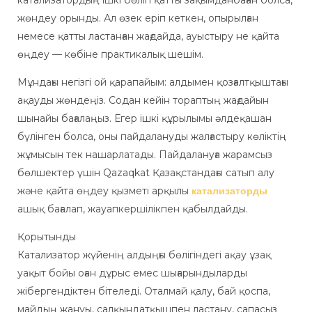
катализатордың ішкі бөлігі қатты зақымданбаған болса,
жөндеу орынды. Ал өзек еріп кеткен, опырылған
немесе қатты ластанған жағдайда, ауыстыру не қайта
өңдеу — көбіне практикалық шешім.
Мұндағы негізгі ой қарапайым: алдымен қозғалтқыштағы
ақауды жөндеңіз. Содан кейін тораптың жағдайын
шынайы бағалаңыз. Егер ішкі құрылымы әлдеқашан
бүлінген болса, оны пайдалануды жалғастыру көліктің
жұмысын тек нашарлатады. Пайдалануға жарамсыз
бөлшектер үшін Qazaqkat Қазақстандағы сатып алу
және қайта өңдеу қызметі арқылы
катализаторды
ашық бағалап, жауапкершілікпен қабылдайды.
Қорытынды
Катализатор жүйенің алдыңғы бөлігіндегі ақау ұзақ
уақыт бойы оған дұрыс емес шығарындыларды
жібергендіктен бітеледі. Оталмай қалу, бай қоспа,
майдың жануы, салқындатқышпен ластану, сапасыз