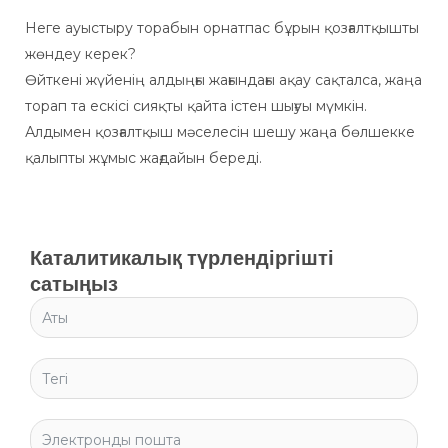
Неге ауыстыру торабын орнатпас бұрын қозғалтқышты
жөндеу керек?
Өйткені жүйенің алдыңғы жағындағы ақау сақталса, жаңа
торап та ескісі сияқты қайта істен шығуы мүмкін.
Алдымен қозғалтқыш мәселесін шешу жаңа бөлшекке
қалыпты жұмыс жағдайын береді.
Каталитикалық түрлендіргішті
сатыңыз