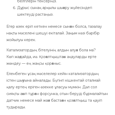
белгілерін тексеріңіз.
Дұрыс сынақ арқылы шығару жүйесіндегі
шектеуді растаңыз.
Егер өзек еріп кеткен немесе сынған болса, тазалау
нақты мәселені шешуі екіталай. Зақым көзі бәрібір
жойылуы керек.
Катализатордың бітелуінің алдын алуға бола ма?
Көп жағдайда, иә. Қозғалтқыштағы ақауларды ерте
жөндеу — ең жақсы қорғаныс.
Еленбеген ұсақ мәселелер кейін катализатордың
істен шығуына айналады. Бүгінгі кішкентай оталмай
қалу ертең еріген өзекке ұласуы мүмкін. Дәл сол
сияқты ағып тұрған форсунка, отын беруді бұрмалайтын
датчик немесе май жаға бастаған қозғалтқыш та қауіп
тудырады.