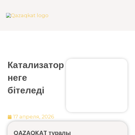
Skip
to
content
Катализатор
неге
бітеледі
17 апреля, 2026
QAZAQKAT туралы