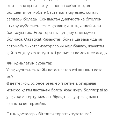
отын және қызып кету — негізгі себептер, ал
бөлшектің өзі көбіне бастапқы ақау емес, соның
салдары болады. Сондықтан диагностика бітелген
шығару жүйесінен емес, қозғалтқыштың жағдайынан
басталуы тиіс. Егер торапты құтқару енді мүмкін
болмаса, Qazaqkat Қазақстан бойынша зақымданған
автомобиль катализаторларын әділ бағалау, жауапты
қайта өңдеу және түсінікті рәсіммен көмектесе алады.
Жиі қойылатын сұрақтар
Ұзақ жүргеннен кейін катализатор өзі ашылып кете
ме?
Әдетте жоқ, әсіресе өзек еріп кеткен, опырылған
немесе қатты ластанған болса. Ұзақ жүру белгілерді аз
уақытқа өзгертуі мүмкін, бірақ ішкі ауыр зақымды
қалпына келтірмейді.
Отын қоспалары бітелген торапты түзете ме?