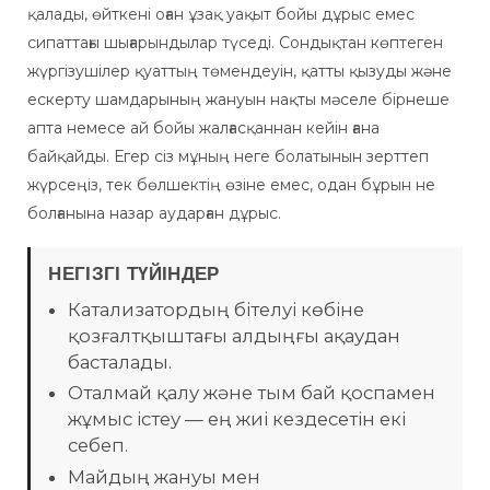
қалады, өйткені оған ұзақ уақыт бойы дұрыс емес
сипаттағы шығарындылар түседі. Сондықтан көптеген
жүргізушілер қуаттың төмендеуін, қатты қызуды және
ескерту шамдарының жануын нақты мәселе бірнеше
апта немесе ай бойы жалғасқаннан кейін ғана
байқайды. Егер сіз мұның неге болатынын зерттеп
жүрсеңіз, тек бөлшектің өзіне емес, одан бұрын не
болғанына назар аударған дұрыс.
НЕГІЗГІ ТҮЙІНДЕР
Катализатордың бітелуі көбіне
қозғалтқыштағы алдыңғы ақаудан
басталады.
Оталмай қалу және тым бай қоспамен
жұмыс істеу — ең жиі кездесетін екі
себеп.
Майдың жануы мен