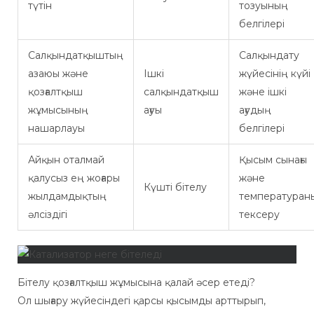
түтін
тозуының
белгілері
Салқындатқыштың
Салқындату
азаюы және
Ішкі
жүйесінің күйі
қозғалтқыш
салқындатқыш
және ішкі
жұмысының
ағуы
ағудың
нашарлауы
белгілері
Айқын оталмай
Қысым сынағы
қалусыз ең жоғары
және
Күшті бітелу
жылдамдықтың
температуран
әлсіздігі
тексеру
Бітелу қозғалтқыш жұмысына қалай әсер етеді?
Ол шығару жүйесіндегі қарсы қысымды арттырып,