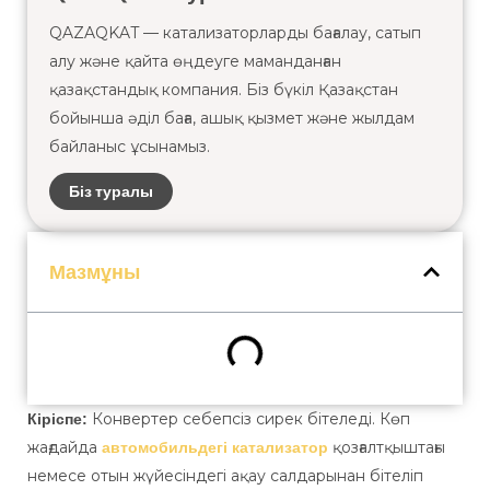
QAZAQKAT — катализаторларды бағалау, сатып
алу және қайта өңдеуге маманданған
қазақстандық компания. Біз бүкіл Қазақстан
бойынша әділ баға, ашық қызмет және жылдам
байланыс ұсынамыз.
Біз туралы
Мазмұны
Конвертер себепсіз сирек бітеледі. Көп
Кіріспе:
жағдайда
қозғалтқыштағы
автомобильдегі катализатор
немесе отын жүйесіндегі ақау салдарынан бітеліп