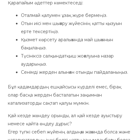
Қарапайым әдеттер көмектеседі:
Оталмай қалумен ұзақ жүре бермеңіз.
Отын иісі мен шығару жүйесінің қатты қызуын
ерте тексертіңіз.
Қызмет көрсету аралығында май шығынын
бақылаңыз.
Түсініксіз салқындатқыш жоғалуына назар
аударыңыз.
Сенімді жерден алынған отынды пайдаланыңыз.
Бұл қадамдардың ешқайсысы күрделі емес, бірақ
олар басқа жерден басталатын зақымнан
катализаторды сақтап қалуы мүмкін.
Қай кезде жөндеу орынды, ал қай кезде ауыстыру
немесе қайта өңдеу дұрыс?
Егер түпкі себеп жүйенің алдыңғы жағында болса және