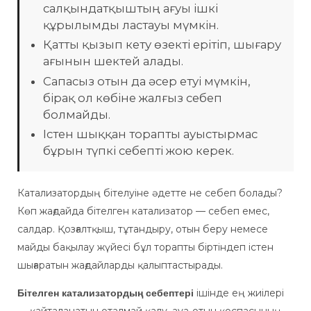
салқындатқыштың ағуы ішкі
құрылымды ластауы мүмкін.
Қатты қызып кету өзекті ерітіп, шығару
ағынын шектей алады.
Сапасыз отын да әсер етуі мүмкін,
бірақ ол көбіне жалғыз себеп
болмайды.
Істен шыққан торапты ауыстырмас
бұрын түпкі себепті жою керек.
Катализатордың бітелуіне әдетте не себеп болады?
Көп жағдайда бітелген катализатор — себеп емес,
салдар. Қозғалтқыш, тұтандыру, отын беру немесе
майды бақылау жүйесі бұл торапты біртіндеп істен
шығаратын жағдайларды қалыптастырады.
ішінде ең жиілері
Бітелген катализатордың себептері