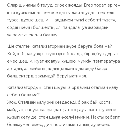
Олар шынайы бітелуді сирек жояды. Егер торап еріген
ішкі құрылымнан немесе қатты ластанудан шектеліп
тұрса, дұрыс шешім — алдымен түпкі себепті түзету,
содан кейін бөлшектің әлі пайдалануға жарамды-
жарамсыз екенін бағалау.
Шектелген катализатормен жүре беруге бола ма?
Кейде біраз уақыт жүргізуге болады, бірақ бұл дұрыс
емес шешім. Қуат жоғалуы күшеюі мүмкін, температура
артады, ал жүйенің алдыңғы жағындағы ақау басқа
бөлшектерді зақымдай беруі ықтимал.
Катализатордың істен шығуына әрдайым оталмай қалу
себеп бола ма?
Жоқ. Оталмай қалу жиі кездеседі, бірақ бай қоспа,
майдың жануы, салқындатқыштың ағуы, ластану және
қызып кету де істен шығуға әкелуі мүмкін. Нақты себепті
болжаумен емес, диагностикамен анықтау керек.