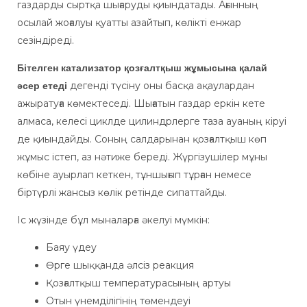
газдарды сыртқа шығаруды қиындатады. Ағынның
осылай жоғалуы қуатты азайтып, көлікті енжар
сезіндіреді.
Бітелген катализатор қозғалтқыш жұмысына қалай
дегенді түсіну оны басқа ақаулардан
әсер етеді
ажыратуға көмектеседі. Шығатын газдар еркін кете
алмаса, келесі циклде цилиндрлерге таза ауаның кіруі
де қиындайды. Соның салдарынан қозғалтқыш көп
жұмыс істеп, аз нәтиже береді. Жүргізушілер мұны
көбіне ауырлап кеткен, тұншығып тұрған немесе
біртүрлі жансыз көлік ретінде сипаттайды.
Іс жүзінде бұл мыналарға әкелуі мүмкін:
Баяу үдеу
Өрге шыққанда әлсіз реакция
Қозғалтқыш температурасының артуы
Отын үнемділігінің төмендеуі