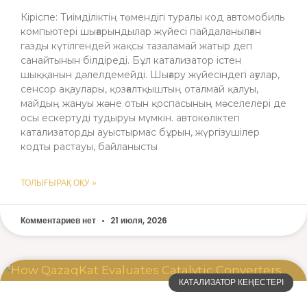
Кіріспе: Тиімділіктің төмендігі туралы код автомобиль
компьютері шығарындылар жүйесі пайдаланылған
газды күтілгендей жақсы тазаламай жатыр деп
санайтынын білдіреді. Бұл катализатор істен
шыққанын дәлелдемейді. Шығару жүйесіндегі ағулар,
сенсор ақаулары, қозғалтқыштың оталмай қалуы,
майдың жануы және отын қоспасының мәселелері де
осы ескертуді тудыруы мүмкін. автокөліктегі
катализаторды ауыстырмас бұрын, жүргізушілер
кодты растауы, байланысты
ТОЛЫҒЫРАҚ ОҚУ »
Комментариев нет
21 июля, 2026
КАТАЛИЗАТОР КЕҢЕСТЕРІ