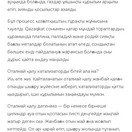
ауқымда болғанда, газдар ұяшықты құрылым арқылы
өтіп, зиянды қосылыстар азаяды.
Бұл процесс қозғалтқыштың тұрақты жұмысына
тәуелді. Qazaqkat сонымен қатар мұндай тораптардың
құрамында платина, палладий және родий сияқты
бағалы металдар болатынын атап өтеді, сондықтан
бөлшек енді пайдалануға жарамсыз болғанда оны
дұрыс қайта өңдеу маңызды.
Оталмай қалу катализаторды бітей ала ма?
Иә, өте жиі. Қайталанатын оталмай қалу жанбай қалған
отынды шығару жүйесіне жіберіп, катализаторды қатты
қыздырып, ішкі құрылымын зақымдауы мүмкін.
Оталмай қалу дегеніміз — бір немесе бірнеше
цилиндр ауа-отын қоспасын тиісті деңгейде жақпай
жатыр деген сөз. Жанбаған отын жай ғана жоғалып
кетпейді. Ол әрі қарай өтіп, шығару жолында тұтанып,