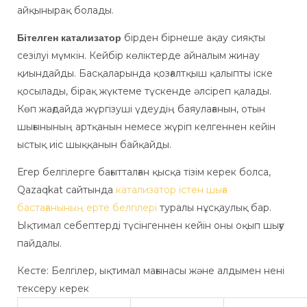
айқынырақ болады.
бірден бірнеше ақау сияқты
Бітелген катализатор
сезілуі мүмкін. Кейбір көліктерде айналым жинау
қиындайды. Басқаларында қозғалтқыш қалыпты іске
қосылады, бірақ жүктеме түскенде әлсіреп қалады.
Көп жағдайда жүргізуші үдеудің баяулағанын, отын
шығынының артқанын немесе жүріп келгеннен кейін
ыстық иіс шыққанын байқайды.
Егер белгілерге бағытталған қысқа тізім керек болса,
Qazaqkat сайтында
катализатор істен шыға
бастағанының ерте белгілері
туралы нұсқаулық бар.
Ықтимал себептерді түсінгеннен кейін оны оқып шығу
пайдалы.
Кесте: Белгілер, ықтимал мағынасы және алдымен нені
тексеру керек