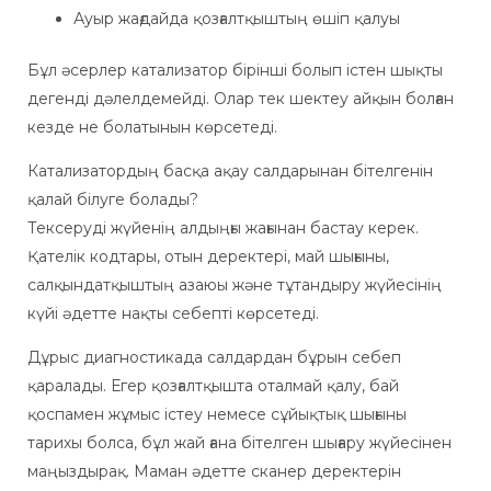
Ауыр жағдайда қозғалтқыштың өшіп қалуы
Бұл әсерлер катализатор бірінші болып істен шықты
дегенді дәлелдемейді. Олар тек шектеу айқын болған
кезде не болатынын көрсетеді.
Катализатордың басқа ақау салдарынан бітелгенін
қалай білуге болады?
Тексеруді жүйенің алдыңғы жағынан бастау керек.
Қателік кодтары, отын деректері, май шығыны,
салқындатқыштың азаюы және тұтандыру жүйесінің
күйі әдетте нақты себепті көрсетеді.
Дұрыс диагностикада салдардан бұрын себеп
қаралады. Егер қозғалтқышта оталмай қалу, бай
қоспамен жұмыс істеу немесе сұйықтық шығыны
тарихы болса, бұл жай ғана бітелген шығару жүйесінен
маңыздырақ. Маман әдетте сканер деректерін