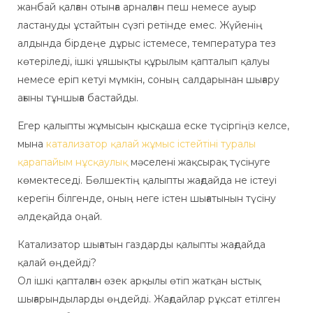
жанбай қалған отынға арналған пеш немесе ауыр
ластануды ұстайтын сүзгі ретінде емес. Жүйенің
алдында бірдеңе дұрыс істемесе, температура тез
көтеріледі, ішкі ұяшықты құрылым қапталып қалуы
немесе еріп кетуі мүмкін, соның салдарынан шығару
ағыны тұншыға бастайды.
Егер қалыпты жұмысын қысқаша еске түсіргіңіз келсе,
мына
катализатор қалай жұмыс істейтіні туралы
қарапайым нұсқаулық
мәселені жақсырақ түсінуге
көмектеседі. Бөлшектің қалыпты жағдайда не істеуі
керегін білгенде, оның неге істен шығатынын түсіну
әлдеқайда оңай.
Катализатор шығатын газдарды қалыпты жағдайда
қалай өңдейді?
Ол ішкі қапталған өзек арқылы өтіп жатқан ыстық
шығарындыларды өңдейді. Жағдайлар рұқсат етілген