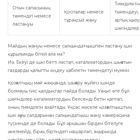
Тиімділікті
Отын сапасының
Қоспалар немесе
төмендеуі,
төмендігі немесе
тұрақсыз жану
артық қызу
ластануы
шөгінділер
Майдың жануы немесе салқындатқышпен ластану ішкі
құрылымды бітей ала ма?
Иә. Екеуі де ішкі бетті ластап, катализатордың шығатын
газдарды қалыпты өңдеу қабілетін төмендетуі мүмкін.
Қозғалтқыш май жаққанда, шығару жүйесі ішінде
болмауы тиіс қалдықтар пайда болады. Уақыт өте бұл
шөгінділер катализатордың белсенді бетін қаптап,
оның тиімділігін азайтады. Ұқсас мәселе қозғалтқыштың
ішкі ағуы салдарынан салқындатқыш жану камерасына
түскенде де болады. Бұл әрқашан бірден бітелуге
әкелмейді, бірақ біртіндеп нашарлап, ақырында
шектеу мен істен шығуға соқтыруы мүмкін.