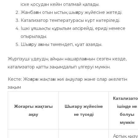
іске қосудан кейін оталмай қалады.
Жанбаған отын ыстық шығару жүйесіне жетеді.
Катализатор температурасы күрт көтеріледі.
Ішкі ұяшықты құрылым әлсірейді, ериді немесе
опырылады.
Шығару ағыны төмендеп, қуат азаяды.
Жүргізуші үдеудің айқын нашарлағанын сезген кезде,
катализатор қатты зақымдалып үлгеруі мүмкін.
Кесте: Жоғарғы жақтағы жиі ақаулар және олар әкелетін
зақым
Катализат
Жоғарғы жақтағы
Шығару жүйесіне
ішінде не
ақау
не түседі
болуы
мүмкін
Артық қызу