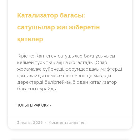
Катализатор бағасы:
сатушылар жиі жіберетін
қателер
Кіріспе: Көптеген сатушылар баға ұсынысы
келмей тұрып-ақ ақша жоғалтады. Олар
жорамалға сүйенеді, форумдардағы мифтерді
қайталайды немесе шын мәнінде маңызды
деректерді бөліспей-ақ бірден катализатор
бағасын сұрайды.
ТОЛЫҒЫРАҚ ОҚУ »
3 июня, 2026
Комментариев нет