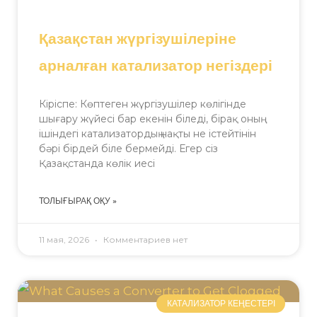
Қазақстан жүргізушілеріне
арналған катализатор негіздері
Кіріспе: Көптеген жүргізушілер көлігінде
шығару жүйесі бар екенін біледі, бірақ оның
ішіндегі катализатордың нақты не істейтінін
бәрі бірдей біле бермейді. Егер сіз
Қазақстанда көлік иесі
ТОЛЫҒЫРАҚ ОҚУ »
11 мая, 2026
Комментариев нет
КАТАЛИЗАТОР КЕҢЕСТЕРІ