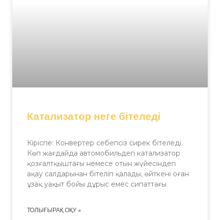
Катализатор неге бітеледі
Кіріспе: Конвертер себепсіз сирек бітеледі.
Көп жағдайда автомобильдегі катализатор
қозғалтқыштағы немесе отын жүйесіндегі
ақау салдарынан бітеліп қалады, өйткені оған
ұзақ уақыт бойы дұрыс емес сипаттағы
ТОЛЫҒЫРАҚ ОҚУ »