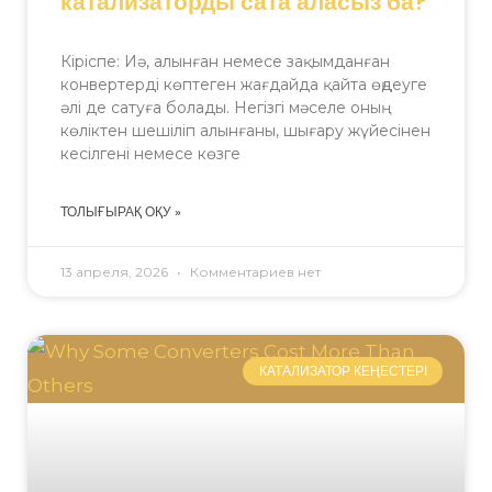
катализаторды сата аласыз ба?
Кіріспе: Иә, алынған немесе зақымданған
конвертерді көптеген жағдайда қайта өңдеуге
әлі де сатуға болады. Негізгі мәселе оның
көліктен шешіліп алынғаны, шығару жүйесінен
кесілгені немесе көзге
ТОЛЫҒЫРАҚ ОҚУ »
13 апреля, 2026
Комментариев нет
КАТАЛИЗАТОР КЕҢЕСТЕРІ