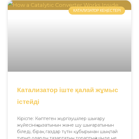
КАТАЛИЗАТОР КЕҢЕСТЕРІ
Катализатор іште қалай жұмыс
істейді
Кіріспе: Көптеген жүргізушілер шығару
жүйесінің қызатынын және шу шығаратынын
біледі, бірақ газдар түтін құбырынан шықпай
тұрып оларды тазартатын тораптың ішінде не