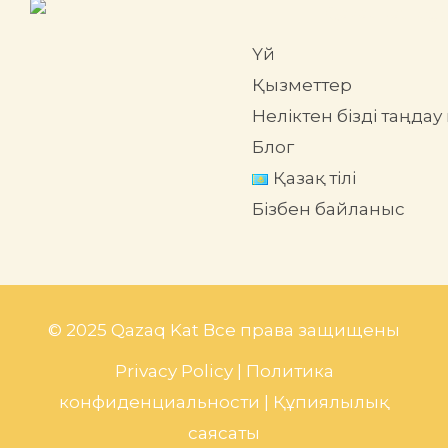
Үй
Қызметтер
Неліктен бізді таңдау
Блог
Қазақ тілі
Бізбен байланыс
© 2025 Qazaq Kat Все права защищены
Privacy Policy
|
Политика
конфиденциальности
|
Құпиялылық
саясаты