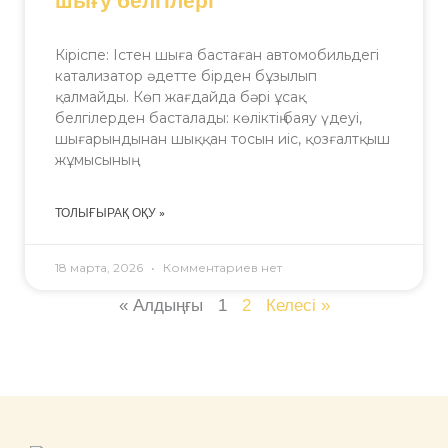
шығу белгілері
Кіріспе: Істен шыға бастаған автомобильдегі
катализатор әдетте бірден бұзылып
қалмайды. Көп жағдайда бәрі ұсақ
белгілерден басталады: көліктің баяу үдеуі,
шығарындынан шыққан тосын иіс, қозғалтқыш
жұмысының
ТОЛЫҒЫРАҚ ОҚУ »
18 марта, 2026
Комментариев нет
« Алдыңғы
1
2
Келесі »