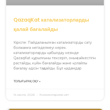
QazaqKat катализаторларды
қалай бағалайды
Кіріспе: Пайдаланылған катализаторды сату
болжамға негізделмеуі керек.
катализаторларды қабылдау кезінде
QazaqKat құрылғыны тексеріп, оның сәйкестігін
растайды, күйін бағалайды және қолайлы
бағалау әдісін таңдайды. Бұл қадамдар
ТОЛЫҒЫРАҚ ОҚУ »
14 июля, 2026
Комментариев нет