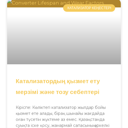
КАТАЛИЗАТОР КЕҢЕСТЕРІ
Катализатордың қызмет ету
мерзімі және тозу себептері
Кіріспе: Көліктегі катализатор жылдар бойы
қызмет ете алады, бірақ шынайы жағдайда
оған түсетін жүктеме аз емес. Қазақстанда
суықта іске қосу, жанармай сапасының әркелкі