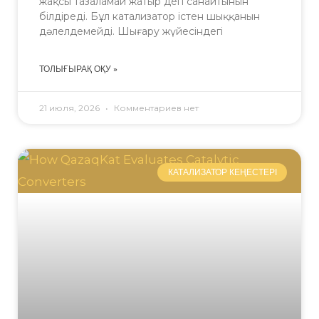
жақсы тазаламай жатыр деп санайтынын
білдіреді. Бұл катализатор істен шыққанын
дәлелдемейді. Шығару жүйесіндегі
ТОЛЫҒЫРАҚ ОҚУ »
21 июля, 2026
Комментариев нет
КАТАЛИЗАТОР КЕҢЕСТЕРІ