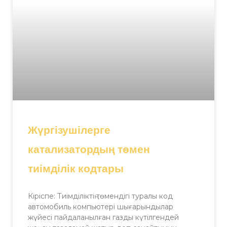
Жүргізушілерге
катализатордың төмен
тиімділік кодтары
Кіріспе: Тиімділіктің төмендігі туралы код
автомобиль компьютері шығарындылар
жүйесі пайдаланылған газды күтілгендей