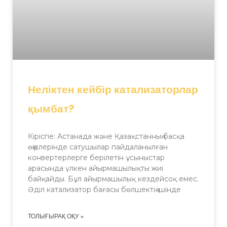
Неліктен кейбір катализаторлар
қымбат?
Кіріспе: Астанада және Қазақстанның басқа
өңірлерінде сатушылар пайдаланылған
конвертерлерге берілетін ұсыныстар
арасында үлкен айырмашылықты жиі
байқайды. Бұл айырмашылық кездейсоқ емес.
Әділ катализатор бағасы бөлшектің ішінде
ТОЛЫҒЫРАҚ ОҚУ »